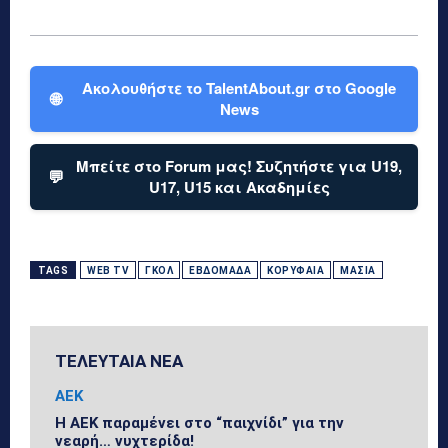
Ακολουθήστε το TalentAbout.gr στο Google
🌐
News
Μπείτε στο Forum μας! Συζητήστε για U19,
💬
U17, U15 και Ακαδημίες
TAGS
WEB TV
ΓΚΟΛ
ΕΒΔΟΜΆΔΑ
ΚΟΡΥΦΑΊΑ
ΜΑΣΊΑ
ΤΕΛΕΥΤΑΙΑ ΝΕΑ
ΑΕΚ
Η ΑΕΚ παραμένει στο “παιχνίδι” για την
νεαρή… νυχτερίδα!