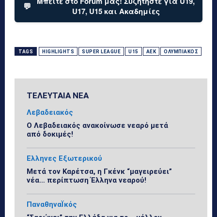
Μπείτε στο Forum μας! Συζητήστε για U19,
💬
U17, U15 και Ακαδημίες
TAGS
HIGHLIGHTS
SUPER LEAGUE
U15
ΑΕΚ
ΟΛΥΜΠΙΑΚΌΣ
ΤΕΛΕΥΤΑΙΑ ΝΕΑ
Λεβαδειακός
Ο Λεβαδειακός ανακοίνωσε νεαρό μετά
από δοκιμές!
Ελληνες Εξωτερικού
Μετά τον Καρέτσα, η Γκένκ “μαγειρεύει”
νέα… περίπτωση Έλληνα νεαρού!
ΠαναθηναΪκός