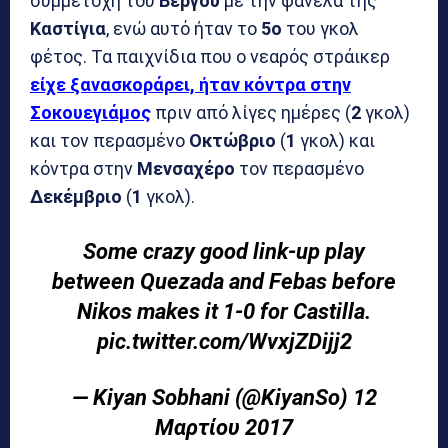
συμμετοχή του
Βέργου
με την φανέλα της
Καστίγια
, ενώ αυτό ήταν το
5ο
του γκολ
φέτος. Τα παιχνίδια που ο νεαρός στράικερ
είχε ξανασκοράρει, ήταν κόντρα στην
Σοκουεγιάμος
πριν από λίγες ημέρες (
2
γκολ)
και τον περασμένο
Οκτώβριο
(
1
γκολ) και
κόντρα στην
Μενσαχέρο
τον περασμένο
Δεκέμβριο
(
1
γκολ).
Some crazy good link-up play
between Quezada and Febas before
Nikos makes it 1-0 for Castilla.
pic.twitter.com/WvxjZDijj2
— Kiyan Sobhani (@KiyanSo)
12
Μαρτίου 2017