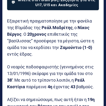
💬
U17, U15 και Ακαδημίες
Εξαιρετική πραγματοποίησε με την φανέλα
της Β’ομάδας της
Ρεάλ Μαδρίτης
, ο
Νίκος
Βέργος
. Ο
20χρονος
επιθετικός της
“βασίλισσας” προσέφερε τα μέγιστα, ώστε η
ομάδα του να κερδίσει την
Ζαμούντιο (1-0)
εντός έδρας.
Ο νεαρός ποδοσφαιριστής (γεννημένος στις
13/01/1996) σκόραρε για την ομάδα του στο
38′
. Με αυτό το τρίποντο λοιπόν, η
Ρεάλ
Καστίγια
παρέμεινε
4η
έχοντας
43
βαθμούς.
Αξίζει να σημειώσουμε, πως αυτή ήταν η
19η