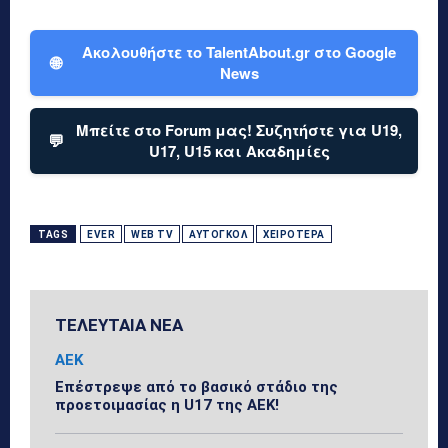
Ακολουθήστε το TalentAbout.gr στο Google
🌐
News
Μπείτε στο Forum μας! Συζητήστε για U19,
💬
U17, U15 και Ακαδημίες
TAGS
EVER
WEB TV
ΑΥΤΟΓΚΌΛ
ΧΕΙΡΌΤΕΡΑ
ΤΕΛΕΥΤΑΙΑ ΝΕΑ
ΑΕΚ
Επέστρεψε από το βασικό στάδιο της
προετοιμασίας η U17 της ΑΕΚ!