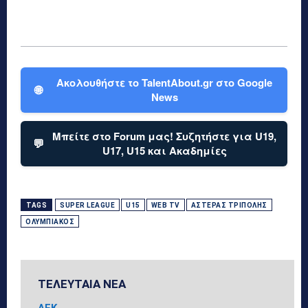
Ακολουθήστε το TalentAbout.gr στο Google
🌐
News
Μπείτε στο Forum μας! Συζητήστε για U19,
💬
U17, U15 και Ακαδημίες
TAGS
SUPER LEAGUE
U15
WEB TV
ΑΣΤΈΡΑΣ ΤΡΊΠΟΛΗΣ
ΟΛΥΜΠΙΑΚΌΣ
ΤΕΛΕΥΤΑΙΑ ΝΕΑ
ΑΕΚ