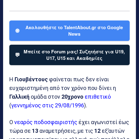
Ακολουθήστε το TalentAbout.gr στο Google
🌐
News
Μπείτε στο Forum μας! Συζητήστε για U19,
💬
U17, U15 και Ακαδημίες
Η
Γιουβέντους
φαίνεται πως δεν είναι
ευχαριστημένη από τον χρόνο που δίνει η
Γαλλική
ομάδα στον
20χρονο
επιθετικό
(
γεννημένος στις 29/08/1996
).
Ο
νεαρός ποδοσφαιριστής
έχει αγωνιστεί έως
τώρα σε
13
αναμετρήσεις, με τις
12
εξ’αυτών