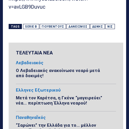
v=avLGB9Duvuc
TAGS
SERIE B
ΓΙΟΥΒΈΝΤΟΥΣ
ΔΑΝΕΙΣΜΌΣ
ΔΏΝΗΣ
ΝΙΣ
ΤΕΛΕΥΤΑΙΑ ΝΕΑ
Λεβαδειακός
Ο Λεβαδειακός ανακοίνωσε νεαρό μετά
από δοκιμές!
Ελληνες Εξωτερικού
Μετά τον Καρέτσα, η Γκένκ “μαγειρεύει”
νέα… περίπτωση Έλληνα νεαρού!
ΠαναθηναΪκός
“Σαρώνει” την Ελλάδα για το… μέλλον