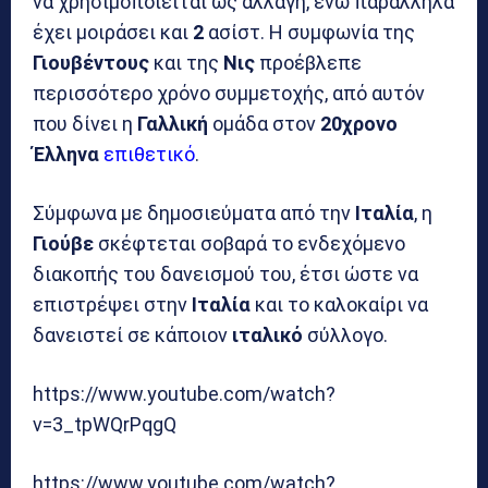
να χρησιμοποιείται ως αλλαγή, ενώ παράλληλα
έχει μοιράσει και
2
ασίστ. Η συμφωνία της
Γιουβέντους
και της
Νις
προέβλεπε
περισσότερο χρόνο συμμετοχής, από αυτόν
που δίνει η
Γαλλική
ομάδα στον
20χρονο
Έλληνα
επιθετικό
.
Σύμφωνα με δημοσιεύματα από την
Ιταλία
, η
Γιούβε
σκέφτεται σοβαρά το ενδεχόμενο
διακοπής του δανεισμού του, έτσι ώστε να
επιστρέψει στην
Ιταλία
και το καλοκαίρι να
δανειστεί σε κάποιον
ιταλικό
σύλλογο.
https://www.youtube.com/watch?
v=3_tpWQrPqgQ
https://www.youtube.com/watch?