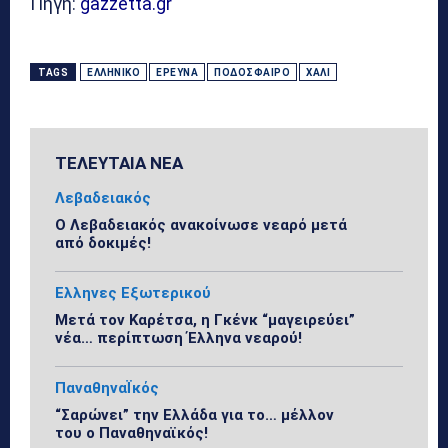
Πηγή:
gazzetta.gr
TAGS
ΕΛΛΗΝΙΚΌ
ΈΡΕΥΝΑ
ΠΟΔΌΣΦΑΙΡΟ
ΧΆΛΙ
ΤΕΛΕΥΤΑΙΑ ΝΕΑ
Λεβαδειακός
Ο Λεβαδειακός ανακοίνωσε νεαρό μετά
από δοκιμές!
Ελληνες Εξωτερικού
Μετά τον Καρέτσα, η Γκένκ “μαγειρεύει”
νέα… περίπτωση Έλληνα νεαρού!
ΠαναθηναΪκός
“Σαρώνει” την Ελλάδα για το… μέλλον
του ο Παναθηναϊκός!