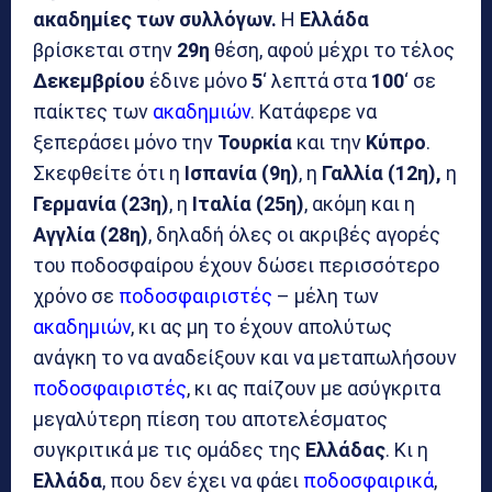
ακαδημίες των συλλόγων.
Η
Ελλάδα
βρίσκεται στην
29η
θέση, αφού μέχρι το τέλος
Δεκεμβρίου
έδινε μόνο
5
‘ λεπτά στα
100
‘ σε
παίκτες των
ακαδημιών
. Κατάφερε να
ξεπεράσει μόνο την
Τουρκία
και την
Κύπρο
.
Σκεφθείτε ότι η
Ισπανία (9η)
, η
Γαλλία (12η),
η
Γερμανία (23η)
, η
Ιταλία (25η)
, ακόμη και η
Αγγλία (28η)
, δηλαδή όλες οι ακριβές αγορές
του ποδοσφαίρου έχουν δώσει περισσότερο
χρόνο σε
ποδοσφαιριστές
– μέλη των
ακαδημιών
, κι ας μη το έχουν απολύτως
ανάγκη το να αναδείξουν και να μεταπωλήσουν
ποδοσφαιριστές
, κι ας παίζουν με ασύγκριτα
μεγαλύτερη πίεση του αποτελέσματος
συγκριτικά με τις ομάδες της
Ελλάδας
. Κι η
Ελλάδα
, που δεν έχει να φάει
ποδοσφαιρικά
,