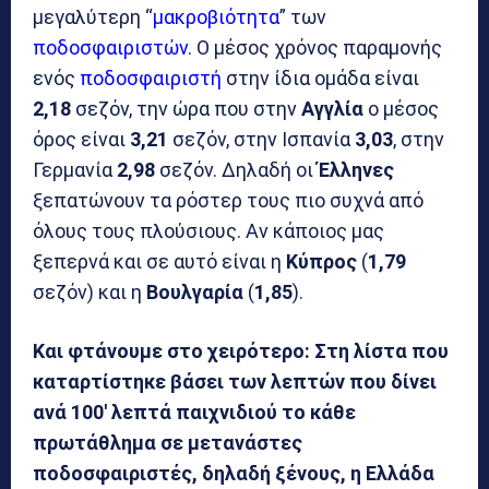
μεγαλύτερη “
μακροβιότητα
” των
ποδοσφαιριστών
. Ο μέσος χρόνος παραμονής
ενός
ποδοσφαιριστή
στην ίδια ομάδα είναι
2,18
σεζόν, την ώρα που στην
Αγγλία
ο μέσος
όρος είναι
3,21
σεζόν, στην Ισπανία
3,03
, στην
Γερμανία
2,98
σεζόν. Δηλαδή οι
Έλληνες
ξεπατώνουν τα ρόστερ τους πιο συχνά από
όλους τους πλούσιους. Αν κάποιος μας
ξεπερνά και σε αυτό είναι η
Κύπρος
(
1,79
σεζόν) και η
Βουλγαρία
(
1,85
).
Και φτάνουμε στο χειρότερο: Στη λίστα που
καταρτίστηκε βάσει των λεπτών που δίνει
ανά 100′ λεπτά παιχνιδιού το κάθε
πρωτάθλημα σε μετανάστες
ποδοσφαιριστές, δηλαδή ξένους, η Ελλάδα