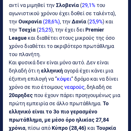
αντί να μιμηθεί την
Σλοβενία
(
29,1%
του
αγωνιστικού χρόνου έχει δοθεί σε ταλέντα),
την
Ουκρανία
(28,6%)
, την
Δανία
(
25,9%
) και
την
Τσεχία
(
25,25
), την έχει δει
Premier
League
και διαθέτει στους μικρούς της όσο
χρόνο διαθέτει το ακριβότερο πρωτάθλημα
του πλανήτη.
Και φυσικά δεν είναι μόνο αυτό. Δεν είναι
δηλαδή ότι η
ελληνική
αγορά έχει κάνει μια
έξυπνη επιλογή να “
κόψει
” δρόμο και να δίνει
χρόνο σε πιο έτοιμους
νεαρούς
, δηλαδή σε
20αρηδες
που έχουν πάρει προηγουμένως μια
πρώτη εμπειρία σε άλλο πρωτάθλημα.
Το
ελληνικό είναι το 3ο πιο γερασμένο
πρωτάθλημα, με μέσο όρο ηλικίας 27,84
χρόνια
, πίσω από
Κύπρο (28,46)
και
Τουρκία