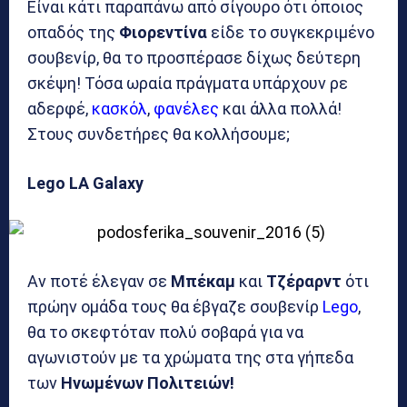
Είναι κάτι παραπάνω από σίγουρο ότι όποιος
οπαδός της
Φιορεντίνα
είδε το συγκεκριμένο
σουβενίρ, θα το προσπέρασε δίχως δεύτερη
σκέψη! Τόσα ωραία πράγματα υπάρχουν ρε
αδερφέ,
κασκόλ
,
φανέλες
και άλλα πολλά!
Στους συνδετήρες θα κολλήσουμε;
Lego LA Galaxy
Αν ποτέ έλεγαν σε
Μπέκαμ
και
Τζέραρντ
ότι
πρώην ομάδα τους θα έβγαζε σουβενίρ
Lego
,
θα το σκεφτόταν πολύ σοβαρά για να
αγωνιστούν με τα χρώματα της στα γήπεδα
των
Ηνωμένων Πολιτειών!