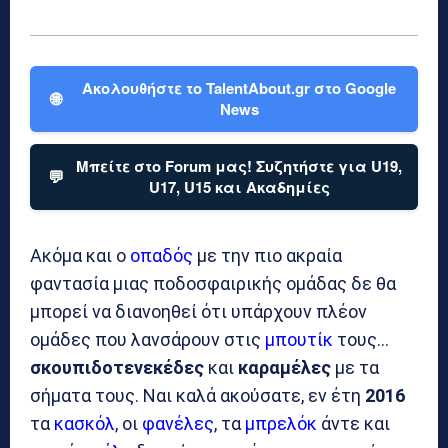
Ακολουθήστε το TalentAbout.gr στο Google
🌐
News
Μπείτε στο Forum μας! Συζητήστε για U19,
💬
U17, U15 και Ακαδημίες
Ακόμα και ο
οπαδός
με την πιο ακραία
φαντασία μιας ποδοσφαιρικής ομάδας δε θα
μπορεί να διανοηθεί ότι υπάρχουν πλέον
ομάδες που λανσάρουν στις
μπουτίκ
τους…
σκουπιδοτενεκέδες
και
καραμέλες
με τα
σήματα τους. Ναι καλά ακούσατε, εν έτη
2016
τα
κασκόλ
, οι
φανέλες
, τα
μπρελόκ
άντε και