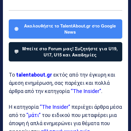
Ακολουθήστε το TalentAbout.gr στο Google
🌐
News
Μπείτε στο Forum μας! Συζητήστε για U19,
💬
U17, U15 και Ακαδημίες
Το
talentabout.gr
εκτός από την έγκυρη και
άμεση ενημέρωση, σας παρέχει και πολλά
άρθρα από την κατηγορία
“The Insider”
.
Η κατηγορία
“The Insider”
περιέχει άρθρα μέσα
από το
“μάτι”
του ειδικού που μεταφέρει μια
άποψη ή απλά ενημερώνει για θέματα που