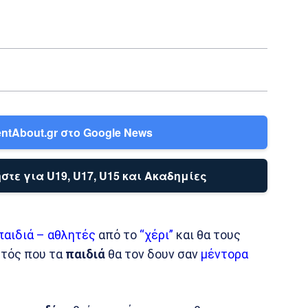
ntAbout.gr στο Google News
στε για U19, U17, U15 και Ακαδημίες
παιδιά – αθλητές
από το
“χέρι”
και θα τους
υτός που τα
παιδιά
θα τον δουν σαν
μέντορα