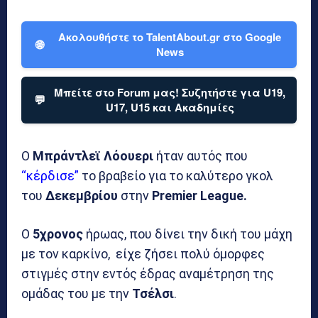
Ακολουθήστε το TalentAbout.gr στο Google
🌐
News
Μπείτε στο Forum μας! Συζητήστε για U19,
💬
U17, U15 και Ακαδημίες
Ο
Μπράντλεϊ Λόουερι
ήταν αυτός που
“κέρδισε”
το βραβείο για το καλύτερο γκολ
του
Δεκεμβρίου
στην
Premier League.
Ο
5χρονος
ήρωας, που δίνει την δική του μάχη
με τον καρκίνο, είχε ζήσει πολύ όμορφες
στιγμές στην εντός έδρας αναμέτρηση της
ομάδας του με την
Τσέλσι
.