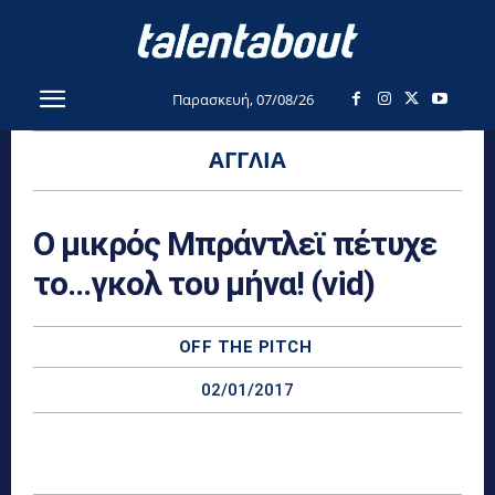
Παρασκευή, 07/08/26
ΑΓΓΛΊΑ
Ο μικρός Μπράντλεϊ πέτυχε
το…γκολ του μήνα! (vid)
OFF THE PITCH
02/01/2017