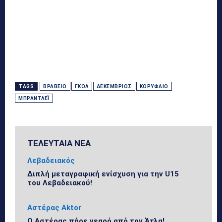
TAGS
ΒΡΑΒΕΊΟ
ΓΚΟΛ
ΔΕΚΈΜΒΡΙΟΣ
ΚΟΡΥΦΑΊΟ
ΜΠΡΆΝΤΛΕΪ
ΤΕΛΕΥΤΑΙΑ ΝΕΑ
Λεβαδειακός
Διπλή μεταγραφική ενίσχυση για την U15
του Λεβαδειακού!
Αστέρας Aktor
Ο Αστέρας πήρε νεαρό από τον Άτλα!