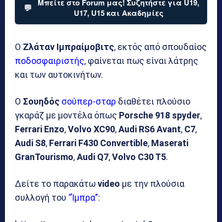
Μπείτε στο Forum μας! Συζητήστε για U19,
💬
U17, U15 και Ακαδημίες
Ο
Ζλάταν Ιμπραίμοβιτς
, εκτός από σπουδαίος
ποδοσφαιριστής
, φαίνεται πως είναι λάτρης
και των αυτοκινήτων.
Ο
Σουηδός
σούπερ-σταρ
διαθέτει πλούσιο
γκαράζ με μοντέλα όπως
Porsche 918 spyder
,
Ferrari Enzo
,
Volvo XC90
,
Audi RS6 Avant
,
C7
,
Audi S8
,
Ferrari F430 Convertible
,
Maserati
GranTourismo
,
Audi Q7
,
Volvo C30 T5
.
Δείτε το παρακάτω
video
με την πλούσια
συλλογή του
“Ίμπρα”
: