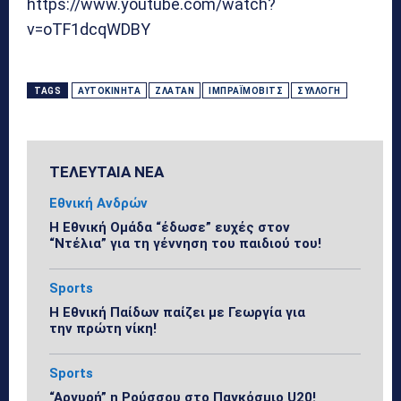
https://www.youtube.com/watch?
v=oTF1dcqWDBY
TAGS
ΑΥΤΟΚΊΝΗΤΆ
ΖΛΆΤΑΝ
ΙΜΠΡΑΪ́ΜΟΒΙΤΣ
ΣΥΛΛΟΓΉ
ΤΕΛΕΥΤΑΙΑ ΝΕΑ
Εθνική Ανδρών
Η Εθνική Ομάδα “έδωσε” ευχές στον
“Ντέλια” για τη γέννηση του παιδιού του!
Sports
Η Εθνική Παίδων παίζει με Γεωργία για
την πρώτη νίκη!
Sports
“Αργυρή” η Ρούσσου στο Παγκόσμιο U20!