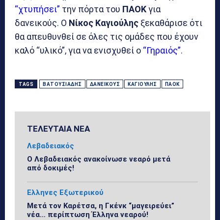
“χτυπήσει”
την πόρτα του
ΠΑΟΚ
για
δανεικούς. Ο
Νίκος
Καγιούλης
ξεκαθάρισε ότι
θα απευθυνθεί σε όλες τις ομάδες που έχουν
καλό “υλικό”, για να ενισχυθεί ο
“Γηραιός”.
TAGS
ΒΑΤΟΥΣΙΆΔΗΣ
ΔΑΝΕΙΚΟΎΣ
ΚΑΓΙΟΎΛΗΣ
ΠΑΟΚ
ΤΕΛΕΥΤΑΙΑ ΝΕΑ
Λεβαδειακός
Ο Λεβαδειακός ανακοίνωσε νεαρό μετά
από δοκιμές!
Ελληνες Εξωτερικού
Μετά τον Καρέτσα, η Γκένκ “μαγειρεύει”
νέα… περίπτωση Έλληνα νεαρού!