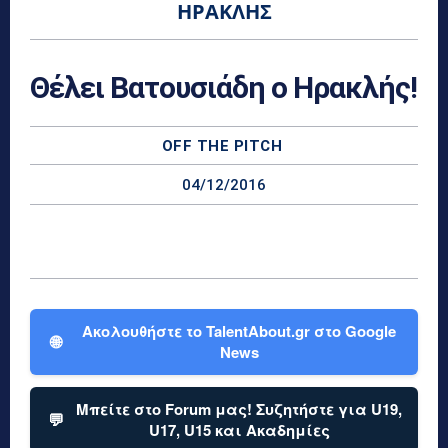
ΗΡΑΚΛΉΣ
Θέλει Βατουσιάδη ο Ηρακλής!
OFF THE PITCH
04/12/2016
Ακολουθήστε το TalentAbout.gr στο Google
🌐
News
Μπείτε στο Forum μας! Συζητήστε για U19,
💬
U17, U15 και Ακαδημίες