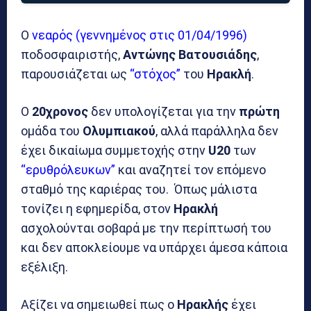
Ο
νεαρός (γεννημένος στις 01/04/1996)
ποδοσφαιριστής,
Αντώνης
Βατουσιάδης
,
παρουσιάζεται ως
“στόχος”
του
Ηρακλή
.
Ο
20χρονος
δεν υπολογίζεται για την
πρώτη
ομάδα του
Ολυμπιακού
, αλλά παράλληλα δεν
έχει δικαίωμα συμμετοχής στην
U20
των
“ερυθρόλευκων”
και αναζητεί τον επόμενο
σταθμό της καριέρας του. Όπως μάλιστα
τονίζει η εφημερίδα, στον
Ηρακλή
ασχολούνται σοβαρά με την περίπτωσή του
και δεν αποκλείουμε να υπάρχει άμεσα κάποια
εξέλιξη.
Αξίζει να σημειωθεί πως ο
Ηρακλής
έχει