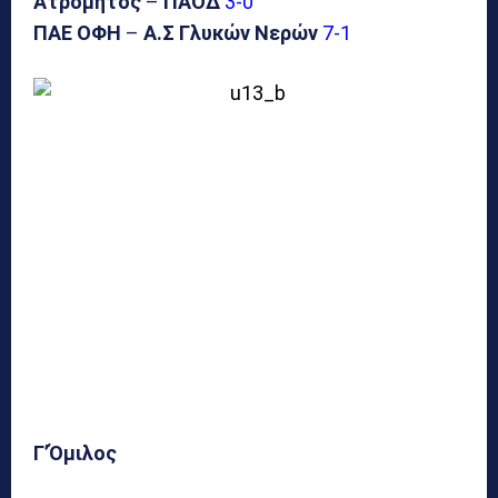
Ατρόμητος
–
ΠΑΟΔ
3-0
ΠΑΕ ΟΦΗ
–
Α.Σ Γλυκών Νερών
7-1
Γ’Όμιλος