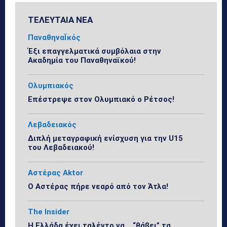
ΤΕΛΕΥΤΑΙΑ ΝΕΑ
ΠαναθηναΪκός
Έξι επαγγελματικά συμβόλαια στην
Ακαδημία του Παναθηναϊκού!
Ολυμπιακός
Επέστρεψε στον Ολυμπιακό ο Ρέτσος!
Λεβαδειακός
Διπλή μεταγραφική ενίσχυση για την U15
του Λεβαδειακού!
Αστέρας Aktor
Ο Αστέρας πήρε νεαρό από τον Άτλα!
The Insider
Η Ελλάδα έχει ταλέντο να… “θάβει” τα