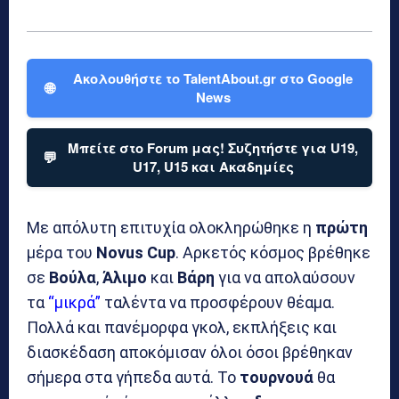
Ακολουθήστε το TalentAbout.gr στο Google
🌐
News
Μπείτε στο Forum μας! Συζητήστε για U19,
💬
U17, U15 και Ακαδημίες
Με απόλυτη επιτυχία ολοκληρώθηκε η
πρώτη
μέρα του
Novus
Cup
. Αρκετός κόσμος βρέθηκε
σε
Βούλα
,
Άλιμο
και
Βάρη
για να απολαύσουν
τα
“μικρά”
ταλέντα να προσφέρουν θέαμα.
Πολλά και πανέμορφα γκολ, εκπλήξεις και
διασκέδαση αποκόμισαν όλοι όσοι βρέθηκαν
σήμερα στα γήπεδα αυτά. Το
τουρνουά
θα