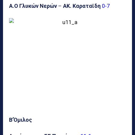
Α.Ο Γλυκών Νερών
–
ΑΚ. Καραταϊδη
0-7
Β’Όμιλος