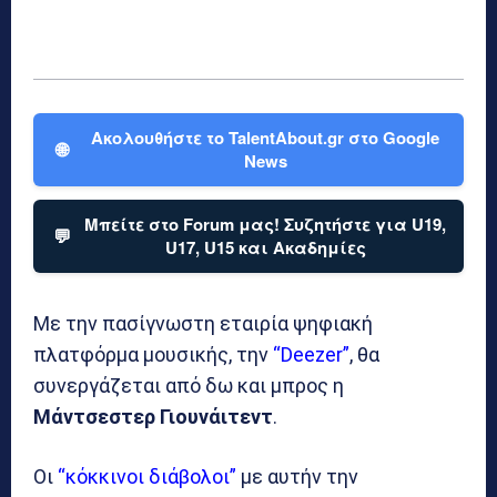
Ακολουθήστε το TalentAbout.gr στο Google
🌐
News
Μπείτε στο Forum μας! Συζητήστε για U19,
💬
U17, U15 και Ακαδημίες
Με την πασίγνωστη εταιρία ψηφιακή
πλατφόρμα μουσικής, την
“Deezer”
, θα
συνεργάζεται από δω και μπρος η
Μάντσεστερ Γιουνάιτεντ
.
Οι
“κόκκινοι διάβολοι”
με αυτήν την