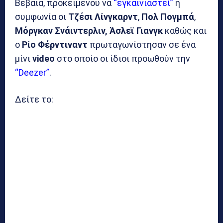
Βέβαια, προκειμένου να
“εγκαινιαστεί”
η
συμφωνία οι
Τζέσι Λίνγκαρντ
,
Πολ Πογμπά
,
Μόργκαν Σνάιντερλιν,
Άσλεϊ Γιανγκ
καθώς και
ο
Ρίο Φέρντιναντ
πρωταγωνίστησαν σε ένα
μίνι
video
στο οποίο οι ίδιοι προωθούν την
“Deezer”
.
Δείτε το: