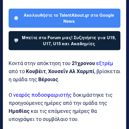
Ακολουθήστε το TalentAbout.gr στο Google
🌐
News
Μπείτε στο Forum μας! Συζητήστε για U19,
💬
U17, U15 και Ακαδημίες
Κοντά στην απόκτηση του
21χρονου
εξτρέμ
από το
Κουβέιτ
,
Χουσεΐν Αλ Χαρμπί
, βρίσκεται
η ομάδα της
Βέροιας
.
Ο
νεαρός ποδοσφαιριστής
δοκιμάστηκε τις
προηγούμενες ημέρες από την ομάδα της
Ημαθίας
και τις επόμενες ημέρες θα
υπογράψει το συμβόλαιο του.