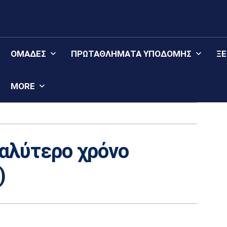
ΟΜΆΔΕΣ
ΠΡΩΤΑΘΛΉΜΑΤΑ YΠΟΔΟΜΉΣ
Ξ
MORE
γαλύτερο χρόνο
)