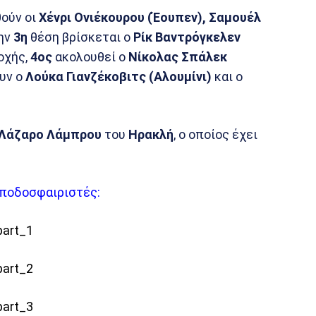
ούν οι
Χένρι Ονιέκουρου (Έουπεν), Σαμουέλ
ην
3η
θέση βρίσκεται ο
Ρίκ Βαντρόγκελεν
οχής,
4ος
ακολουθεί ο
Νίκολας Σπάλεκ
υν ο
Λούκα Γιανζέκοβιτς (Αλουμίνι)
και ο
Λάζαρο Λάμπρου
του
Ηρακλή
, ο οποίος έχει
ποδοσφαιριστές: