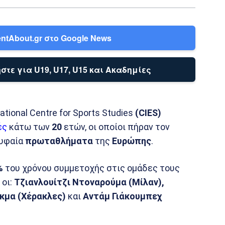
ntAbout.gr στο Google News
στε για U19, U17, U15 και Ακαδημίες
tional Centre for Sports Studies
(CIES)
ές
κάτω των
20
ετών, οι οποίοι πήραν τον
υφαία
πρωταθλήματα
της
Ευρώπης
.
%
του χρόνου συμμετοχής στις ομάδες τους
οι:
Τζιανλουίτζι Ντοναρούμα (Μίλαν),
γκμα (Χέρακλες)
και
Αντάμ Γιάκουμπεχ