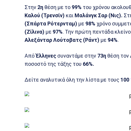
Στην
2η
θέση με το
99%
του χρόνου ακολουθ
Καλού (Τρενσίν)
και
Μαλάνγκ Σαρ (Νις).
Στ
(Σπάρτα Ρότερνταμ)
με
98%
χρόνο συμμετ
(Ζίλινα)
με
97%
. Την πρώτη πεντάδα κλείνο
Αλεξάνταρ Λούτοβατς (Ράντ)
με
94%
.
Από
Έλληνες
συναντάμε στην
73η
θέση τον
ποσοστό της τάξης του
66%.
Δείτε αναλυτικά όλη την λίστα με τους
100