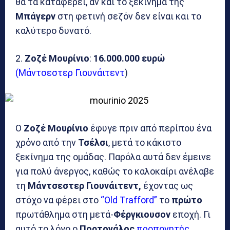
θα τα καταφέρει, αν και το ξεκίνημα της
Μπάγερν
στη φετινή σεζόν δεν είναι και το
καλύτερο δυνατό.
2.
Ζοζέ Μουρίνιο
:
16.000.000 ευρώ
(Μάντσεστερ Γιουνάιτεντ
)
Ο
Ζοζέ Μουρίνιο
έφυγε πριν από περίπου ένα
χρόνο από την
Τσέλσι
, μετά το κάκιστο
ξεκίνημα της ομάδας. Παρόλα αυτά δεν έμεινε
για πολύ άνεργος, καθώς το καλοκαίρι ανέλαβε
τη
Μάντσεστερ Γιουνάιτεντ,
έχοντας ως
στόχο να φέρει στο
“Old Trafford”
το
πρώτο
πρωτάθλημα στη μετά-
Φέργκιουσον
εποχή. Γι
αυτό το λόγο ο
Πορτογάλος
προπονητής