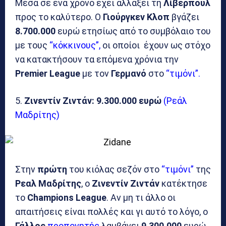
Μέσα σε ένα χρόνο έχει αλλάξει τη
Λίβερπουλ
προς το καλύτερο. Ο
Γιούργκεν Κλοπ
βγάζει
8.700.000
ευρώ ετησίως από το συμβόλαιο του
με τους
“κόκκινους”,
οι οποίοι έχουν ως στόχο
να κατακτήσουν τα επόμενα χρόνια την
Premier League
με τον
Γερμανό
στο
“τιμόνι”.
5.
Ζινεντίν Ζιντάν:
9.300.000 ευρώ
(Ρεάλ
Μαδρίτης)
Στην
πρώτη
του κιόλας σεζόν στο
“τιμόνι”
της
Ρεαλ Μαδρίτης
, ο
Ζινεντίν Ζιντάν
κατέκτησε
το
Champions League
. Αν μη τι άλλο οι
απαιτήσεις είναι πολλές και γι αυτό το λόγο, ο
Γάλλος
προπονητής
λαμβάνει
9.300.000
ευρώ