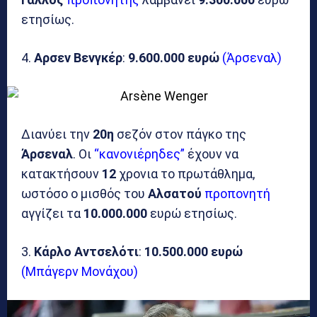
ετησίως.
4.
Αρσεν Βενγκέρ
:
9.600.000 ευρώ
(Άρσεναλ)
Διανύει την
20η
σεζόν στον πάγκο της
Άρσεναλ
. Οι
“κανονιέρηδες”
έχουν να
κατακτήσουν
12
χρονια το πρωτάθλημα,
ωστόσο ο μισθός του
Αλσατού
προπονητή
αγγίζει τα
10.000.000
ευρώ ετησίως.
3.
Κάρλο Αντσελότι
:
10.500.000 ευρώ
(Μπάγερν Μονάχου)