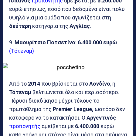
Ισπανός
προπονητής
αμείβεται με
5.200.000
ευρώ ετησίως, ποσό που δεδομένα είναι πολύ
υψηλό για μια ομάδα που αγωνίζεται στη
δεύτερη
κατηγορία της
Αγγλίας
.
9.
Μαουρίτσιο Ποτσετίνο
:
6.400.000 ευρώ
(Τότεναμ)
Από το
2014
που βρίσκεται στο
Λονδίνο
, η
Τότεναμ
βελτιώνεται όλο και περισσότερο.
Πέρυσι διεκδίκησε μέχρι τέλους το
πρωτάθλημα της
Premier League,
ωστόσο δεν
κατάφερε να το κατακτήσει. Ο
Αργεντινός
προπονητής
αμείβεται με
6.400.000
ευρώ
κάθε χρόνο και στόχος είναι μέσα στα επόμενα