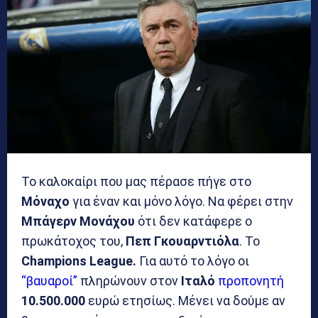
Το καλοκαίρι που μας πέρασε πήγε στο
Μόναχο
για έναν και μόνο λόγο. Να φέρει στην
Μπάγερν Μονάχου
ότι δεν κατάφερε ο
πρωκάτοχος του,
Πεπ Γκουαρντιόλα
. Το
Champions League.
Για αυτό το λόγο οι
“βαυαροί”
πληρώνουν στον
Ιταλό
προπονητή
10.500.000
ευρώ ετησίως. Μένει να δούμε αν