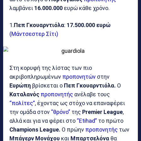
λαμβάνει
16.000.000
ευρώ κάθε χρόνο.
1.
Πεπ Γκουαρντιόλα
:
17.500.000 ευρώ
(Μάντσεστερ Σίτι)
Στη κορυφή της λίστας των πιο
ακριβοπληρωμένων
προπονητών
στην
Ευρώπη
βρίσκεται ο
Πεπ Γκουαρντιόλα.
Ο
Καταλανός
προπονητής
ανέλαβε τους
“πολίτες”
, έχοντας ως στόχο να επαναφέρει
την ομάδα στον
“θρόνο”
της
Premier League
,
αλλά και για να φέρει στο
“Etihad”
το πρώτο
Champions League.
Ο πρώην
προπονητής
των
Μπάγερν Μονάχου
και
Μπαρτσελόνα
θα