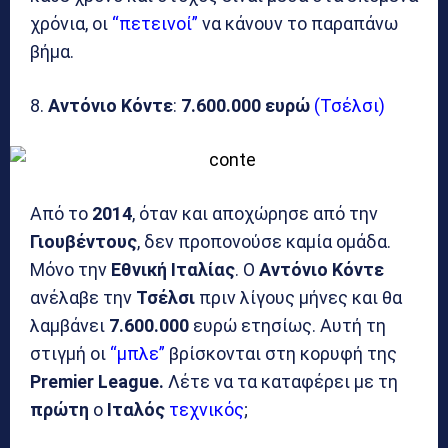
χρόνια, οι
“πετεινοί”
να κάνουν το παραπάνω
βήμα.
8.
Αντόνιο Κόντε
:
7.600.000 ευρώ
(Τσέλσι)
Από το
2014
, όταν και αποχώρησε από την
Γιουβέντους
, δεν προπονούσε καμία ομάδα.
Μόνο την
Εθνική Ιταλίας
. Ο
Αντόνιο Κόντε
ανέλαβε την
Τσέλσι
πριν λίγους μήνες και θα
λαμβάνει
7.600.000
ευρώ ετησίως. Αυτή τη
στιγμή οι
“μπλε”
βρίσκονται στη κορυφή της
Premier League.
Λέτε να τα καταφέρει με τη
πρώτη
ο
Ιταλός
τεχνικός
;