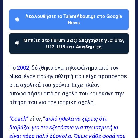
Ακολουθήστε το TalentAbout.gr στο Google
🌐
News
Μπείτε στο Forum μας! Συζητήστε για U19,
💬
U17, U15 και Ακαδημίες
Το
2002
, δέχθηκα ένα τηλεφώνημα από τον
Νίκο
, έναν πρώην αθλητή που είχα προπονήσει
στα σχολικά του χρόνια. Είχε πλέον
αποφοιτήσει από τη σχολή του και έκανε την
αίτηση του για την ιατρική σχολή.
“Coach”
είπε, “
απλά ήθελα να ξέρεις ότι
διαβάζω για τις εξετάσεις για την ιατρική κι
είναι πάρα πολύ δύσκολο. Όμως κάθε φορά που