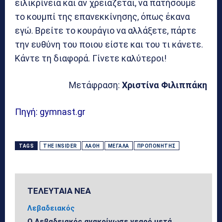
ειλικρίνεια και αν χρειάζεται, να πατήσουμε
το κουμπί της επανεκκίνησης, όπως έκανα
εγώ. Βρείτε το κουράγιο να αλλάξετε, πάρτε
την ευθύνη του ποιου είστε και του τι κάνετε.
Κάντε τη διαφορά. Γίνετε καλύτεροι!
Μετάφραση:
Χριστίνα Φιλιππάκη
Πηγή: gymnast.gr
TAGS
THE INSIDER
ΛΆΘΗ
ΜΕΓΆΛΑ
ΠΡΟΠΟΝΗΤΉΣ
ΤΕΛΕΥΤΑΙΑ ΝΕΑ
Λεβαδειακός
Ο Λεβαδειακός ανακοίνωσε νεαρό μετά