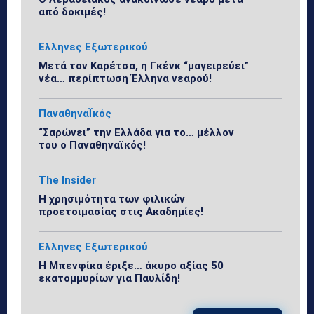
από δοκιμές!
Ελληνες Εξωτερικού
Μετά τον Καρέτσα, η Γκένκ “μαγειρεύει”
νέα… περίπτωση Έλληνα νεαρού!
ΠαναθηναΪκός
“Σαρώνει” την Ελλάδα για το… μέλλον
του ο Παναθηναϊκός!
The Insider
Η χρησιμότητα των φιλικών
προετοιμασίας στις Ακαδημίες!
Ελληνες Εξωτερικού
Η Μπενφίκα έριξε… άκυρο αξίας 50
εκατομμυρίων για Παυλίδη!