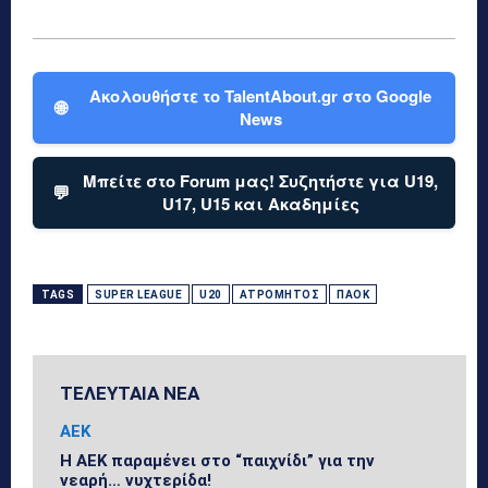
Ακολουθήστε το TalentAbout.gr στο Google
🌐
News
Μπείτε στο Forum μας! Συζητήστε για U19,
💬
U17, U15 και Ακαδημίες
TAGS
SUPER LEAGUE
U20
ΑΤΡΌΜΗΤΟΣ
ΠΑΟΚ
ΤΕΛΕΥΤΑΙΑ ΝΕΑ
ΑΕΚ
Η ΑΕΚ παραμένει στο “παιχνίδι” για την
νεαρή… νυχτερίδα!