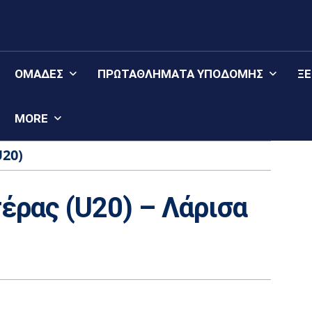
ΟΜΆΔΕΣ
ΠΡΩΤΑΘΛΉΜΑΤΑ YΠΟΔΟΜΉΣ
Ξ
MORE
U20)
τέρας (U20) – Λάρισα