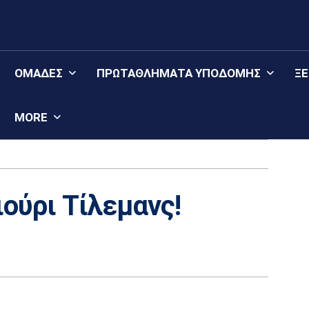
ΟΜΆΔΕΣ
ΠΡΩΤΑΘΛΉΜΑΤΑ YΠΟΔΟΜΉΣ
Ξ
MORE
Γιούρι Τίλεμανς!