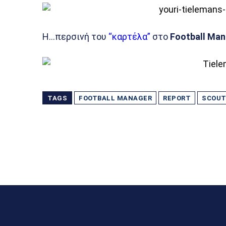
Η…περσινή του
“καρτέλα”
στο
Football Man
TAGS
FOOTBALL MANAGER
REPORT
SCOU