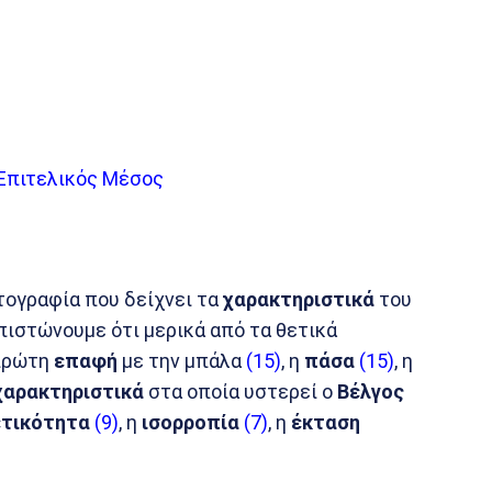
 Επιτελικός Μέσος
ογραφία που δείχνει τα
χαρακτηριστικά
του
πιστώνουμε ότι μερικά από τα θετικά
 πρώτη
επαφή
με την μπάλα
(15)
, η
πάσα
(15)
, η
χαρακτηριστικά
στα οποία υστερεί ο
Βέλγος
ετικότητα
(9)
, η
ισορροπία
(7)
, η
έκταση