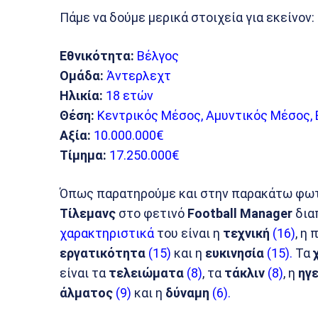
Πάμε να δούμε μερικά στοιχεία για εκείνον:
Εθνικότητα:
Βέλγος
Ομάδα:
Άντερλεχτ
Ηλικία:
18 ετών
Θέση:
Κεντρικός Μέσος, Αμυντικός Μέσος,
Αξία:
10.000.000€
Τίμημα:
17.250.000€
Όπως παρατηρούμε και στην παρακάτω φωτ
Τίλεμανς
στο φετινό
Football Manager
δια
χαρακτηριστικά
του είναι η
τεχνική
(16)
, η
εργατικότητα
(15)
και η
ευκινησία
(15).
Τα
είναι τα
τελειώματα
(8)
, τα
τάκλιν
(8)
, η
ηγ
άλματος
(9)
και η
δύναμη
(6).