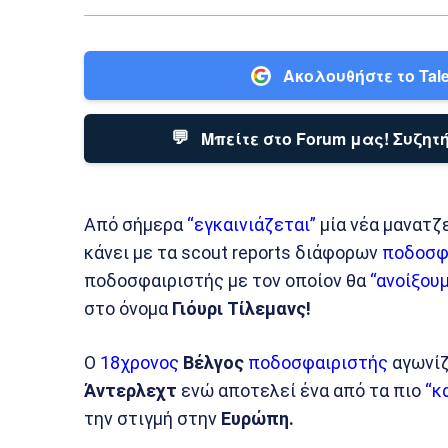
Ακολουθήστε το Tale
💬
Μπείτε στο Forum μας! Συζητή
Από σήμερα
“εγκαινιάζεται”
μία νέα μανατζ
κάνει με τα scout reports διάφορων
ποδοσφ
ποδοσφαιριστής με τον οποίον θα
“ανοίξου
στο όνομα
Γιόυρι Τίλεμανς!
Ο
18χρονος
Βέλγος
ποδοσφαιριστής
αγωνίζ
Άντερλεχτ
ενώ αποτελεί ένα από τα πιο
“κ
την στιγμή στην
Ευρώπη.