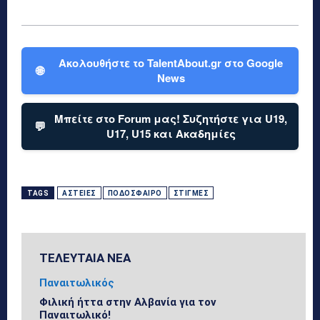
Ακολουθήστε το TalentAbout.gr στο Google
🌐
News
Μπείτε στο Forum μας! Συζητήστε για U19,
💬
U17, U15 και Ακαδημίες
TAGS
ΑΣΤΕΊΕΣ
ΠΟΔΌΣΦΑΙΡΟ
ΣΤΙΓΜΈΣ
ΤΕΛΕΥΤΑΙΑ ΝΕΑ
Παναιτωλικός
Φιλική ήττα στην Αλβανία για τον
Παναιτωλικό!