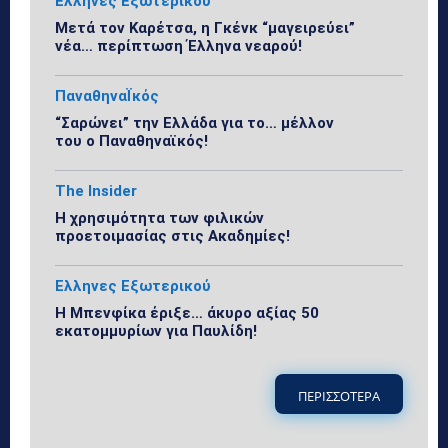
Ελληνες Εξωτερικού
Μετά τον Καρέτσα, η Γκένκ “μαγειρεύει”
νέα… περίπτωση Έλληνα νεαρού!
ΠαναθηναΪκός
“Σαρώνει” την Ελλάδα για το… μέλλον
του ο Παναθηναϊκός!
The Insider
Η χρησιμότητα των φιλικών
προετοιμασίας στις Ακαδημίες!
Ελληνες Εξωτερικού
Η Μπενφίκα έριξε… άκυρο αξίας 50
εκατομμυρίων για Παυλίδη!
ΠΕΡΙΣΣΟΤΕΡΑ