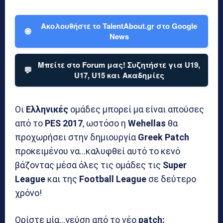
Ακολουθήστε το TalentAbout.gr στο Google
🌐
News
Μπείτε στο Forum μας! Συζητήστε για U19,
💬
U17, U15 και Ακαδημίες
Οι
Ελληνικές
ομάδες μπορεί μα είναι απούσες
από το
PES
2017
, ωστόσο η
Wehellas
θα
προχωρήσει στην δημιουργία
Greek Patch
προκειμένου να…καλυφθεί αυτό το κενό
βάζοντας μέσα όλες τις ομάδες τις
Super
League
και της
Football League
σε δεύτερο
χρόνο!
Ορίστε μία…γεύση από το νέο
patch: