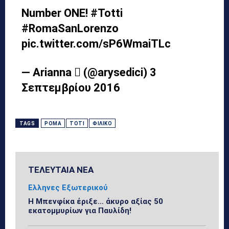
Number ONE!
#Totti
#RomaSanLorenzo
pic.twitter.com/sP6WmaiTLc
— Arianna  (@arysedici)
3
Σεπτεμβρίου 2016
TAGS
ΡΌΜΑ
ΤΌΤΙ
ΦΙΛΙΚΌ
ΤΕΛΕΥΤΑΙΑ ΝΕΑ
Ελληνες Εξωτερικού
Η Μπενφίκα έριξε… άκυρο αξίας 50
εκατομμυρίων για Παυλίδη!