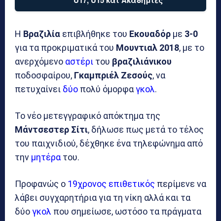
U17, U15 και Ακαδημίες
Η
Βραζιλία
επιβλήθηκε του
Εκουαδόρ
με
3-0
για τα προκριματικά του
Μουντιαλ
2018
, με το
ανερχόμενο
αστέρι
του
βραζιλιάνικου
ποδοσφαίρου,
Γκαμπριέλ
Ζεσούς
, να
πετυχαίνει
δύο
πολύ όμορφα
γκολ
.
Το νέο μετεγγραφικό απόκτημα της
Μάντσεστερ
Σίτι
, δήλωσε πως μετά το τέλος
του παιχνιδιού, δέχθηκε ένα τηλεφώνημα από
την
μητέρα
του.
Προφανώς ο
19χρονος επιθετικός
περίμενε να
λάβει συγχαρητήρια για τη νίκη αλλά και τα
δύο
γκολ
που σημείωσε, ωστόσο τα πράγματα