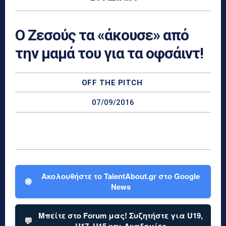
Ο Ζεσούς τα «άκουσε» από
την μαμά του για τα οφσάιντ!
OFF THE PITCH
07/09/2016
Ακολουθήστε το TalentAbout.gr στο Google
🌐
News
Μπείτε στο Forum μας! Συζητήστε για U19,
💬