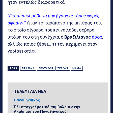
ήταν εντελώς διαφορετικά.
“Γκάμπριελ μάθε να μην βγαίνεις τόσες φορές
οφσάιντ”
, ήταν το παράπονο της μητέρας του,
το οποίο σίγουρα πρέπει να λάβει σοβαρά
υπόψη του στη συνέχεια, ο
Βραζιλιάνος
άσος
,
αλλιώς ποιος ξέρει… τι τον περιμένει όταν
γυρίσει σπίτι.
TAGS
ΒΡΑΖΙΛΊΑ
ΕΚΟΥΑΔΌΡ
ΖΈΣΟΥΣ
ΜΑΜΆ
ΤΕΛΕΥΤΑΙΑ ΝΕΑ
ΠαναθηναΪκός
Έξι επαγγελματικά συμβόλαια στην
Ακαδημία του Παναθηναϊκού!