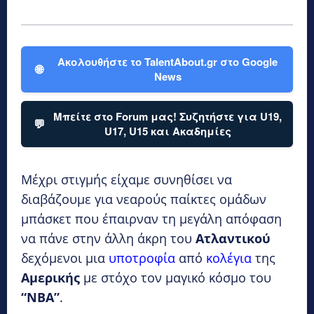
Ακολουθήστε το TalentAbout.gr στο Google
🌐
News
Μπείτε στο Forum μας! Συζητήστε για U19,
💬
U17, U15 και Ακαδημίες
Μέχρι στιγμής είχαμε συνηθίσει να
διαβάζουμε για νεαρούς παίκτες ομάδων
μπάσκετ που έπαιρναν τη μεγάλη απόφαση
να πάνε στην άλλη άκρη του
Ατλαντικού
δεχόμενοι μια
υποτροφία
από
κολέγια
της
Αμερικής
με στόχο τον μαγικό κόσμο του
“NBA”
.