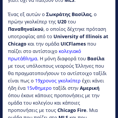
Ένας εξ αυτών ο
Σωκράτης Βασίλας
, ο
πρώην γκολκίπερ της
U20
του
Παναθηναϊκού
, ο οποίος δέχτηκε πρόταση
υποτροφίας από το
University of Illinois at
Chicago
και την ομάδα
UIC
Flames
που
παίζει στο αντίστοιχο
κολεγιακό
πρωτάθλημα
. Η μόνη διαφορά του
Βασίλα
με τους υπόλοιπους νεαρούς Έλληνες που
θα πραγματοποιήσουν το αντίστοιχο ταξίδι
είναι πως ο
19χρονος
γκολκίπερ
έχει κάνει
ήδη ένα
15νθημερο
ταξίδι στην
Αμερική
όπου έκανε κάποιες προπονήσεις με την
ομάδα του κολεγίου και κάποιες
προπονήσεις με τους
Chicago Fire
. Μια
ομάδα που παίζει στο
MLS
και που