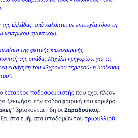
e.
 της Ελλάδας, ενώ καλύπτει με επιτυχία τόσο τη
ου κεντρικού αμυντικού.
λαίσιο της φετινής καλοκαιρινής
πονητή της ομάδας,Μιχάλη Γρηγορίου, για τις
ική εισήγηση του 43χρονου τεχνικού- η διοίκηση
του”.
 ο
τέταρτος ποδοσφαιριστής
που έχει πλέον
χει ξεκινήσει την ποδοσφαιρική του καριέρα
ακες”
βρίσκονται ήδη οι
Ζαραδούκας
,
ξει στα τμήματα υποδομών του
τριφυλλιού
.