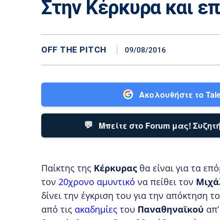
Στην Κέρκυρα και επ
OFF THE PITCH
09/08/2016
Ακολουθήστε το Tale
💬
Μπείτε στο Forum μας! Συζητή
Παίκτης της
Κέρκυρας
θα είναι για τα επ
τον
20χρονο αμυντικό
να πείθει τον
Μιχά
δίνει την έγκριση του για την απόκτηση τ
από τις
ακαδημίες
του
Παναθηναϊκού
απ’