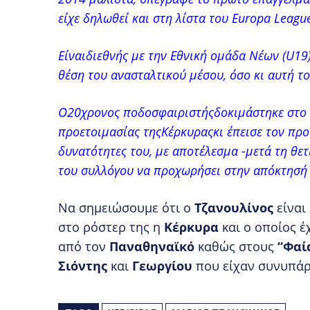
είχε δηλωθεί και στη λίστα του Europa Leagu
Είναιδιεθνής με την Εθνική ομάδα Νέων (U19)
θέση του ανασταλτικού μέσου, όσο κι αυτή τ
Ο20χρονος ποδοσφαιριστήςδοκιμάστηκε στο π
προετοιμασίας τηςΚέρκυραςκι έπεισε τον προ
δυνατότητες του, με αποτέλεσμα -μετά τη θετ
του συλλόγου να προχωρήσει στην απόκτησή 
Να σημειώσουμε ότι ο
Τζανουλίνος
είναι
στο ρόστερ της η
Κέρκυρα
και ο οποίος έ
από τον
Παναθηναϊκό
καθώς στους
“Φαί
Σιόντης
και
Γεωργίου
που είχαν συνυπάρ