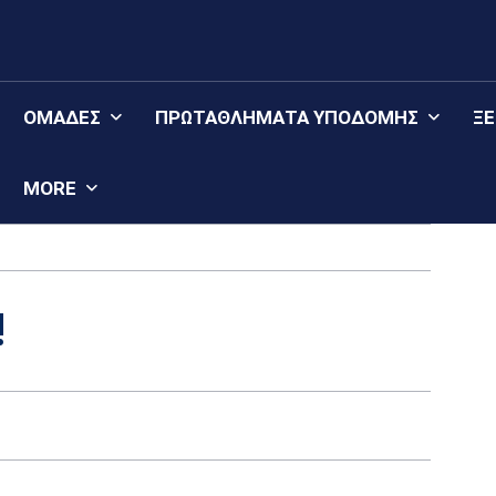
ΟΜΆΔΕΣ
ΠΡΩΤΑΘΛΉΜΑΤΑ YΠΟΔΟΜΉΣ
Ξ
MORE
!