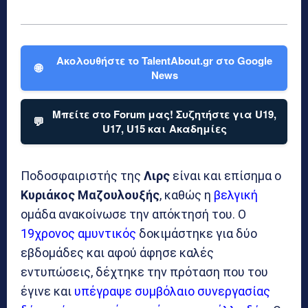
Ακολουθήστε το TalentAbout.gr στο Google
🌐
News
Μπείτε στο Forum μας! Συζητήστε για U19,
💬
U17, U15 και Ακαδημίες
Ποδοσφαιριστής της
Λιρς
είναι και επίσημα ο
Κυριάκος Μαζουλουξής
, καθώς η
βελγική
ομάδα ανακοίνωσε την απόκτησή του. Ο
19χρονος
αμυντικός
δοκιμάστηκε για δύο
εβδομάδες και αφού άφησε καλές
εντυπώσεις, δέχτηκε την πρόταση που του
έγινε και
υπέγραψε συμβόλαιο συνεργασίας