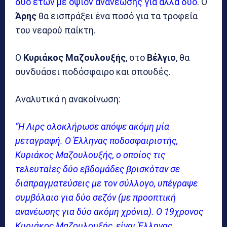
δύο ετών με οψιόν ανανέωσης για άλλα δύο
. Ο
Άρης
θα εισπράξει ένα ποσό για τα τροφεία
του νεαρού παίκτη.
Ο
Κυριάκος Μαζουλουξής
, στο
Βέλγιο
, θα
συνδυάσει ποδόσφαιρο και σπουδές.
Αναλυτικά η ανακοίνωση:
“Η Λιρς ολοκλήρωσε απόψε ακόμη μία
μεταγραφή. Ο Έλληνας ποδοσφαιριστής,
Κυριάκος Μαζουλουξής, ο οποίος τις
τελευταίες δύο εβδομάδες βρισκόταν σε
διαπραγματεύσεις με τον σύλλογο, υπέγραψε
συμβόλαιο για δύο σεζόν (με προοπτική
ανανέωσης για δύο ακόμη χρόνια). Ο 19χρονος
Κυριάκος Μαζουλουξής, είναι Έλληνας