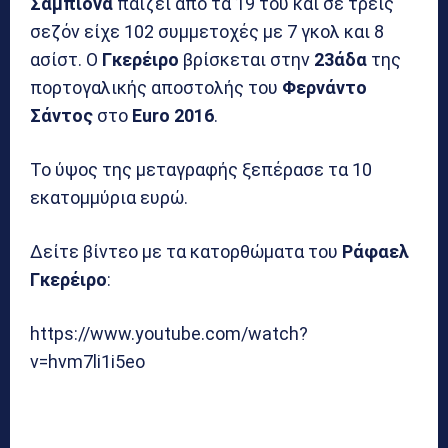
Σαμπιονά
παίζει από τα 19 του και σε τρεις
σεζόν είχε 102 συμμετοχές με 7 γκολ και 8
ασίστ. Ο
Γκερέιρο
βρίσκεται στην
23άδα
της
πορτογαλικής αποστολής του
Φερνάντο
Σάντος
στο
Euro 2016
.
Το ύψος της μεταγραφής ξεπέρασε τα 10
εκατομμύρια ευρώ.
Δείτε βίντεο με τα κατορθώματα του
Ράφαελ
Γκερέιρο
:
https://www.youtube.com/watch?
v=hvm7li1i5eo