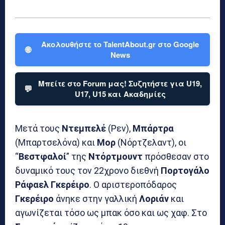
Ακολουθήστε το TalentAbout.gr στο Google
🌐
News
Μπείτε στο Forum μας! Συζητήστε για U19,
💬
U17, U15 και Ακαδημίες
Μετά τους
Ντεμπελέ
(Ρεν),
Μπάρτρα
(Μπαρτσελόνα) και
Μορ
(Νόρτζελαντ), οι
“
Βεστφαλοί
” της
Ντόρτμουντ
πρόσθεσαν στο
δυναμικό τους τον 22χρονο διεθνή
Πορτογάλο
Ράφαελ Γκερέιρο
. Ο αριστεροπόδαρος
Γκερέιρο
άνηκε στην γαλλική
Λοριάν
και
αγωνίζεται τόσο ως μπακ όσο και ως χαφ. Στο