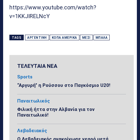
https://www.youtube.com/watch?
v=1KKJIRELNcY
TAGS
ΑΡΓΕΝΤΙΝΉ
ΚΌΠΑ ΑΜΈΡΙΚΑ
ΜΈΣΙ
ΜΠΆΛΑ
ΤΕΛΕΥΤΑΙΑ ΝΕΑ
Sports
“Αργυρή” η Ρούσσου στο Παγκόσμιο U20!
Παναιτωλικός
Φιλική ήττα στην Αλβανία για τον
Παναιτωλικό!
Λεβαδειακός
Ο Λεβαδειακός ανακοίνωσε νεαρό μετά