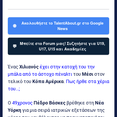
Ακολουθήστε το TalentAbout.gr στο Google
🌐
News
Μπείτε στο Forum μας! Συζητήστε για U19,
💬
U17, U15 και Ακαδημίες
Ένας
Χιλιανός
έχει στην κατοχή του την
μπάλα από το άστοχο πέναλτι
του
Μέσι
στον
τελικό του
Κόπα Αμέρικα
.
Πως ήρθε στα χέρια
του…;
Ο
49χρονος
Πέδρο Βάσκες
βρέθηκε στη
Νέα
Υόρκη
για μια σειρά ιατρικών εξετάσεων της