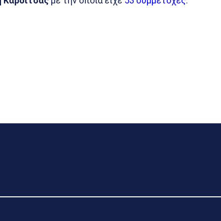
η Καρδίτσας
με την οποία είχε
53 συμμετοχές
.”