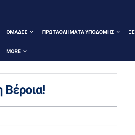
ΟΜΆΔΕΣ
ΠΡΩΤΑΘΛΉΜΑΤΑ YΠΟΔΟΜΉΣ
Ξ
MORE
η Βέροια!