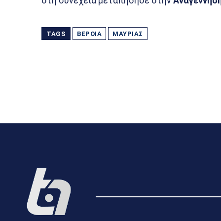
στη συνέχεια μεταπήδησε στην
Αναγέννησ
TAGS
ΒΈΡΟΙΑ
ΜΑΥΡΙΆΣ