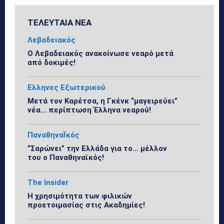
ΤΕΛΕΥΤΑΙΑ ΝΕΑ
Λεβαδειακός
Ο Λεβαδειακός ανακοίνωσε νεαρό μετά
από δοκιμές!
Ελληνες Εξωτερικού
Μετά τον Καρέτσα, η Γκένκ “μαγειρεύει”
νέα… περίπτωση Έλληνα νεαρού!
ΠαναθηναΪκός
“Σαρώνει” την Ελλάδα για το… μέλλον
του ο Παναθηναϊκός!
The Insider
Η χρησιμότητα των φιλικών
προετοιμασίας στις Ακαδημίες!