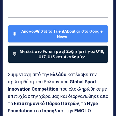
Ακολουθήστε το TalentAbout.gr στο Google
🌐
News
Μπείτε στο Forum μας! Συζητήστε για U19,
💬
U17, U15 και Ακαδημίες
Συμμετοχή από την
Ελλάδα
κατέλαβε την
πρώτη θέση του Βαλκανικού
Global Sport
Innovation Competition
που ολοκληρώθηκε με
επιτυχία στην χώρα μας και διοργανώθηκε από
το
Επιστημονικό Πάρκο Πατρών
, το
Hype
Foundation
του
Ισραήλ
και την
EMGI
. O