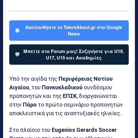
Ακολουθήστε το TalentAbout.gr στο Google
🌐
News
Μπείτε στο Forum μας! Συζητήστε για U19,
💬
U17, U15 και Ακαδημίες
Υπό την αιγίδα της
Περιφέρειας Νοτίου
Αιγαίου
, του
Πανκυκλαδικού
συνδέσμου
προπονητών και της
ΕΠΣΚ
, διοργανώνεται
στην
Πάρο
το πρώτο σεμινάριο προπονητών
αποκλειστικά για τις αναπτυξιακές ηλικίες.
Στο πλαίσιο του
Eugenios Gerards Soccer