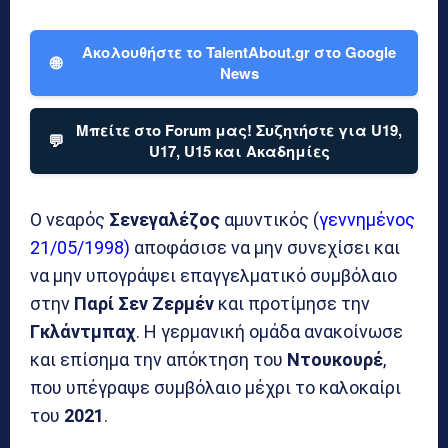
Ακολουθήστε το TalentAbout.gr στο Google
🌐
News
Μπείτε στο Forum μας! Συζητήστε για U19,
💬
U17, U15 και Ακαδημίες
Ο νεαρός
Σενεγαλέζος
αμυντικός (
γεννημένος
21/05/1998)
αποφάσισε να μην συνεχίσει και
να μην υπογράψει επαγγελματικό συμβόλαιο
στην
Παρί Σεν Ζερμέν
και προτίμησε την
Γκλάντμπαχ
. Η γερμανική ομάδα ανακοίνωσε
και επίσημα την απόκτηση του
Ντουκουρέ
,
που υπέγραψε συμβόλαιο μέχρι το καλοκαίρι
του
2021
.