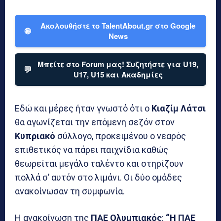
Ακολουθήστε το TalentAbout.gr στο Google
🌐
News
Μπείτε στο Forum μας! Συζητήστε για U19,
💬
U17, U15 και Ακαδημίες
Εδώ και μέρες ήταν γνωστό ότι ο
Κιαζίμ Λάτσι
θα αγωνίζεται την επόμενη σεζόν στον
Κυπριακό
σύλλογο, προκειμένου ο νεαρός
επιθετικός να πάρει παιχνίδια καθώς
θεωρείται μεγάλο ταλέντο και στηρίζουν
πολλά σ’ αυτόν στο λιμάνι. Οι δύο ομάδες
ανακοίνωσαν τη συμφωνία.
Η ανακοίνωση της
ΠΑΕ Ολυμπιακός
:
“Η ΠΑΕ