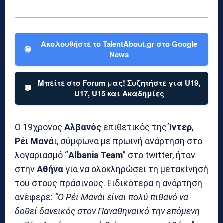
Ακολουθήστε το TalentAbout.gr στο Google
🌐
News
Μπείτε στο Forum μας! Συζητήστε για U19,
💬
U17, U15 και Ακαδημίες
Ο 19χρονος
Αλβανός
επιθετικός της
Ίντερ
,
Ρέι Μανά
ι, σύμφωνα με πρωινή ανάρτηση στο
λογαριασμό “
Albania Team
” στο twitter, ήταν
στην
Αθήνα
για να ολοκληρώσει τη μετακίνησή
του στους πράσινους. Ειδικότερα η ανάρτηση
ανέφερε:
“Ο Ρέι Μανάι είναι πολύ πιθανό να
δοθεί δανεικός στον Παναθηναϊκό την επόμενη