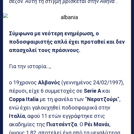
σεζόν. Αυτή τη στιγμή βρίσκεται στην Αθήνα”
.
Σύμφωνα με νεότερη ενημέρωση, ο
ποδοσφαιριστής απλά έχει προταθεί και δεν
απασχολεί τους πράσινους.
Για την ιστορία…,
ο 19χρονος
Αλβανός
(γεννημένος 24/02/1997),
πέρυσι, είχε 6 συμμετοχές σε
Serie A
και
Coppa Italia
με τη φανέλα των “
Νερατζούρι
”,
ενώ έχει γαλουχηθεί ποδοσφαιρικά στην
Ιταλία
, αφού 11 ετών εγγράφτηκε στις
ακαδημίες της
Πιατσέντζα
. Ο
Ρέι Μανάι
,
ύψους 1.82, αποτελεί ένα από τα μεγαλύτερα