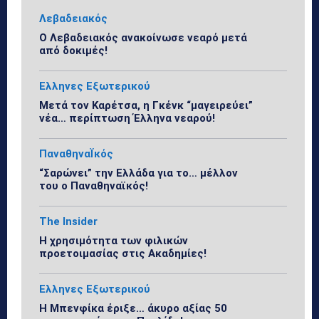
Λεβαδειακός
Ο Λεβαδειακός ανακοίνωσε νεαρό μετά
από δοκιμές!
Ελληνες Εξωτερικού
Μετά τον Καρέτσα, η Γκένκ “μαγειρεύει”
νέα… περίπτωση Έλληνα νεαρού!
ΠαναθηναΪκός
“Σαρώνει” την Ελλάδα για το… μέλλον
του ο Παναθηναϊκός!
The Insider
Η χρησιμότητα των φιλικών
προετοιμασίας στις Ακαδημίες!
Ελληνες Εξωτερικού
Η Μπενφίκα έριξε… άκυρο αξίας 50