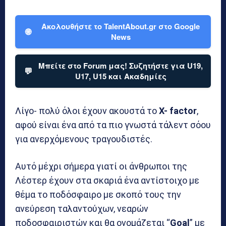
Ακολουθήστε το TalentAbout.gr στο Google
🌐
News
Μπείτε στο Forum μας! Συζητήστε για U19,
💬
U17, U15 και Ακαδημίες
Λίγο- πολύ όλοι έχουν ακουστά το
X- factor
,
αφού είναι ένα από τα πιο γνωστά τάλεντ σόου
για ανερχόμενους τραγουδιστές.
Αυτό μέχρι σήμερα γιατί οι άνθρωποι της
Λέστερ έχουν στα σκαριά ένα αντίστοιχο με
θέμα το ποδόσφαιρο με σκοπό τους την
ανεύρεση ταλαντούχων, νεαρών
ποδοσφαιριστών και θα ονομάζεται “
Goal
” με