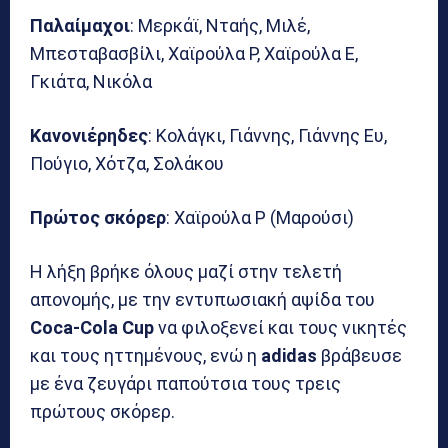
Παλαίμαχοι
: Μερκάϊ, Νταής, Μιλέ,
Μπεσταβασβίλι, Χαϊρούλα Ρ, Χαϊρούλα Ε,
Γκιάτα, Νικόλα
Κανονιέρηδες
: Κολάγκι, Γιάννης, Γιάννης Ευ,
Πούγιο, Χότζα, Σολάκου
Πρώτος
σκόρερ
: Χαϊρούλα Ρ (Μαρούσι)
Η λήξη βρήκε όλους μαζί στην τελετή
απονομής, με την εντυπωσιακή αψίδα του
Coca-Cola Cup
να φιλοξενεί και τους νικητές
και τους ηττημένους, ενώ η
adidas
βράβευσε
με ένα ζευγάρι παπούτσια τους τρεις
πρώτους σκόρερ.