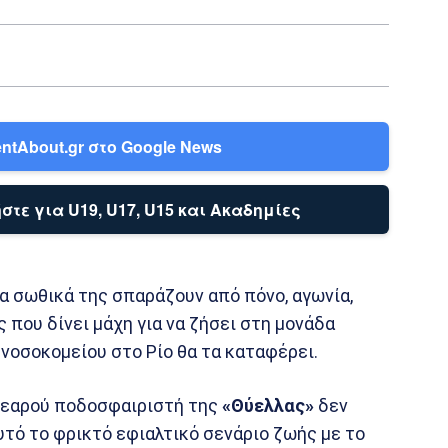
ntAbout.gr στο Google News
στε για U19, U17, U15 και Ακαδημίες
Τα σωθικά της σπαράζουν από πόνο, αγωνία,
ης που δίνει μάχη για να ζήσει στη μονάδα
νοσοκομείου στο Ρίο θα τα καταφέρει.
υ νεαρού ποδοσφαιριστή της
«Θύελλας»
δεν
υτό το φρικτό εφιαλτικό σενάριο ζωής με το