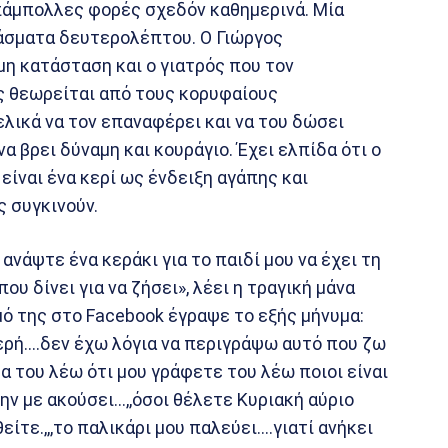
πάμπολλες φορές σχεδόν καθημερινά. Μία
λάσματα δευτερολέπτου. Ο Γιώργος
η κατάσταση και ο γιατρός που τον
ς θεωρείται από τους κορυφαίους
ελικά να τον επαναφέρει και να του δώσει
α βρει δύναμη και κουράγιο. Έχει ελπίδα ότι ο
 είναι ένα κερί ως ένδειξη αγάπης και
ς συγκινούν.
 ανάψτε ένα κεράκι για το παιδί μου να έχει τη
υ δίνει για να ζήσει», λέει η τραγική μάνα
ό της στο Facebook έγραψε το εξής μήνυμα:
ερή….δεν έχω λόγια να περιγράψω αυτό που ζω
 του λέω ότι μου γράφετε του λέω ποιοι είναι
ν με ακούσει…,,όσοι θέλετε Κυριακή αύριο
ίτε.,,,το παλικάρι μου παλεύει….γιατί ανήκει