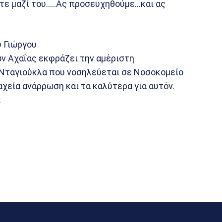
στε μαζί του…..Ας προσευχηθούμε…και ας
υ Γιώργου
ν Αχαΐας εκφράζει την αμέριστη
Νταγιούκλα που νοσηλεύεται σε Νοσοκομείο
χεία ανάρρωση και τα καλύτερα για αυτόν.
.