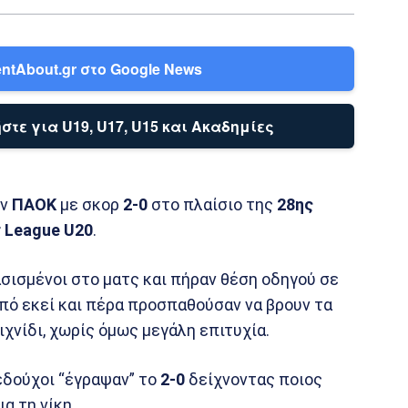
ntAbout.gr στο Google News
στε για U19, U17, U15 και Ακαδημίες
ον
ΠΑΟΚ
με σκορ
2-0
στο πλαίσιο της
28ης
 League U20
.
σισμένοι στο ματς και πήραν θέση οδηγού σε
 από εκεί και πέρα προσπαθούσαν να βρουν τα
χνίδι, χωρίς όμως μεγάλη επιτυχία.
εδούχοι “έγραψαν” το
2-0
δείχνοντας ποιος
ια τη νίκη.