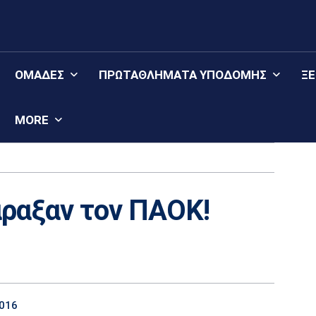
ΟΜΆΔΕΣ
ΠΡΩΤΑΘΛΉΜΑΤΑ YΠΟΔΟΜΉΣ
Ξ
MORE
ραξαν τον ΠΑΟΚ!
016