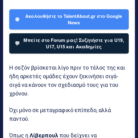
Ακολουθήστε το TalentAbout.gr στο Google
🌐
News
Μπείτε στο Forum μας! Συζητήστε για U19,
💬
U17, U15 και Ακαδημίες
Η σεζόν βρίσκεται λίγο πριν το τέλος της και
ήδη αρκετές ομάδες έχουν ξεκινήσει σιγά-
σιγά να κάνουν τον σχεδιασμό τους για του
χρόνου.
Όχι μόνο σε μεταγραφικό επίπεδο, αλλά
παντού.
Όπως η
Λίβερπουλ
που δείχνει να