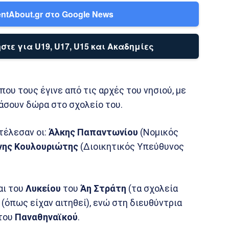
ntAbout.gr στο Google News
στε για U19, U17, U15 και Ακαδημίες
ου τους έγινε από τις αρχές του νησιού, με
ράσουν δώρα στο σχολείο του.
έλεσαν οι:
Άλκης
Παπαντωνίου
(Νομικός
νης Κουλουριώτης
(Διοικητικός Υπεύθυνος
αι του
Λυκείου
του
Άη Στράτη
(τα σχολεία
(όπως είχαν αιτηθεί), ενώ στη διευθύντρια
 του
Παναθηναϊκού
.