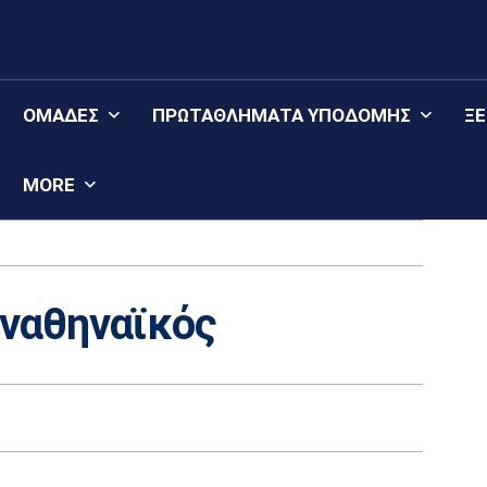
ΟΜΆΔΕΣ
ΠΡΩΤΑΘΛΉΜΑΤΑ YΠΟΔΟΜΉΣ
Ξ
MORE
ναθηναϊκός