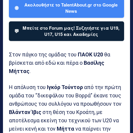
Ακολουθήστε το TalentAbout.gr στο Google
🌐
News
Μπείτε στο Forum μας! Συζητήστε για U19,
💬
U17, U15 και Ακαδημίες
Στον πάγκο της ομάδας του
ΠΑΟΚ U20
θα
βρίσκεται από εδώ και πέρα ο
Βασίλης
Μήττας
.
Η απόλυση του
Ιγκόρ Τούντορ
από την πρώτη
ομάδα του “δικεφάλου του Βορρά” έκανε τους
ανθρώπους του συλλόγου να προωθήσουν τον
Βλάνταν Ίβις
στη θέση του Κροάτη, με
αποτέλεσμα εκείνη του τεχνικού των U20 να
μείνει κενή και τον
Μήττα
να παίρνει την