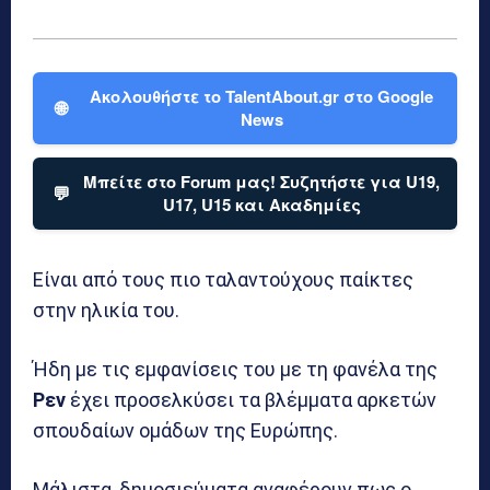
Ακολουθήστε το TalentAbout.gr στο Google
🌐
News
Μπείτε στο Forum μας! Συζητήστε για U19,
💬
U17, U15 και Ακαδημίες
Είναι από τους πιο ταλαντούχους παίκτες
στην ηλικία του.
Ήδη με τις εμφανίσεις του με τη φανέλα της
Ρεν
έχει προσελκύσει τα βλέμματα αρκετών
σπουδαίων ομάδων της Ευρώπης.
Μάλιστα, δημοσιεύματα αναφέρουν πως ο