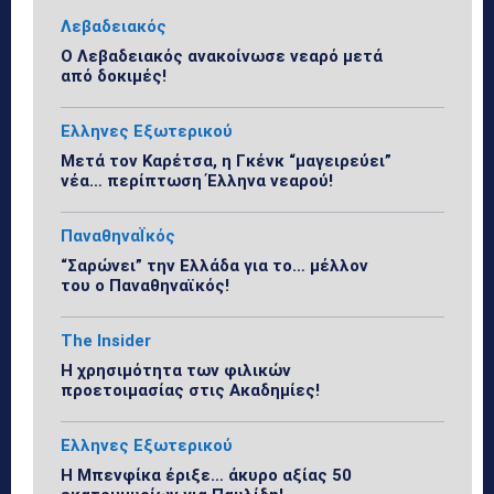
Λεβαδειακός
Ο Λεβαδειακός ανακοίνωσε νεαρό μετά
από δοκιμές!
Ελληνες Εξωτερικού
Μετά τον Καρέτσα, η Γκένκ “μαγειρεύει”
νέα… περίπτωση Έλληνα νεαρού!
ΠαναθηναΪκός
“Σαρώνει” την Ελλάδα για το… μέλλον
του ο Παναθηναϊκός!
The Insider
Η χρησιμότητα των φιλικών
προετοιμασίας στις Ακαδημίες!
Ελληνες Εξωτερικού
Η Μπενφίκα έριξε… άκυρο αξίας 50