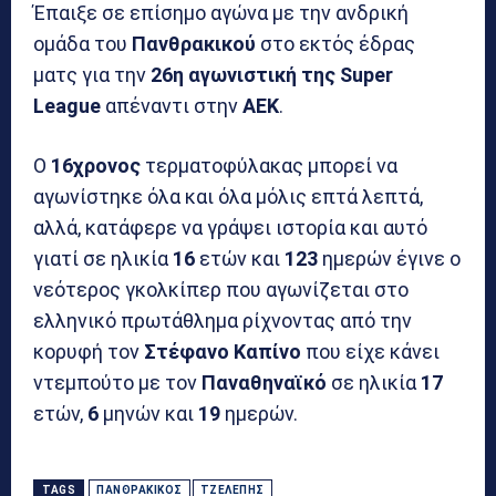
Έπαιξε σε επίσημο αγώνα με την ανδρική
ομάδα του
Πανθρακικού
στο εκτός έδρας
ματς για την
26η αγωνιστική της Super
League
απέναντι στην
ΑΕΚ
.
Ο
16χρονος
τερματοφύλακας μπορεί να
αγωνίστηκε όλα και όλα μόλις επτά λεπτά,
αλλά, κατάφερε να γράψει ιστορία και αυτό
γιατί σε ηλικία
16
ετών και
123
ημερών έγινε ο
νεότερος γκολκίπερ που αγωνίζεται στο
ελληνικό πρωτάθλημα ρίχνοντας από την
κορυφή τον
Στέφανο Καπίνο
που είχε κάνει
ντεμπούτο με τον
Παναθηναϊκό
σε ηλικία
17
ετών,
6
μηνών και
19
ημερών.
TAGS
ΠΑΝΘΡΑΚΙΚΌΣ
ΤΖΕΛΈΠΗΣ