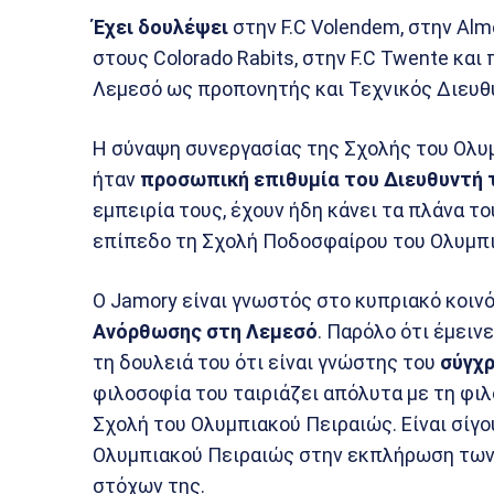
Έχει δουλέψει
στην F.C Volendem, στην Almer
στους Colorado Rabits, στην F.C Twente κ
Λεμεσό ως προπονητής και Τεχνικός Διευθ
Η σύναψη συνεργασίας της Σχολής του Ολυμ
ήταν
προσωπική επιθυμία του Διευθυντή 
εμπειρία τους, έχουν ήδη κάνει τα πλάνα τ
επίπεδο τη Σχολή Ποδοσφαίρου του Ολυμπι
Ο Jamory είναι γνωστός στο κυπριακό κοινό
Ανόρθωσης στη Λεμεσό
. Παρόλο ότι έμειν
τη δουλειά του ότι είναι γνώστης του
σύγχ
φιλοσοφία του ταιριάζει απόλυτα με τη φιλ
Σχολή του Ολυμπιακού Πειραιώς. Είναι σίγο
Ολυμπιακού Πειραιώς στην εκπλήρωση τω
στόχων της.