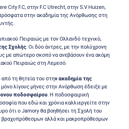
e City F.C, στην F.C Utrecht, στην S.V Huizen,
αι πρόσφατα στην ακαδημία της Ανόρθωσης στη
υντής.
πιακού Πειραιώς με τον Ολλανδό τεχνικό,
της Σχολής
. Οι δύο άντρες, με την πολύχρονη
ους με απώτερο σκοπό να ανεβάσουν ένα ακόμη
ακού Πειραιώς στη Λεμεσό.
 από τη θητεία του στη
ν ακαδημία της
ε μόνο λίγους μήνες στην Ανόρθωση έδειξε με
ρονου
ποδοσφαίρου
. Η ποδοσφαιρική
οσοφία που εδώ και χρόνια καλλιεργείτε στην
υρο ότι ο Jamory θα βοηθήσει τη Σχολή του
ν βραχυπρόθεσμων αλλά και μακροπρόθεσμων