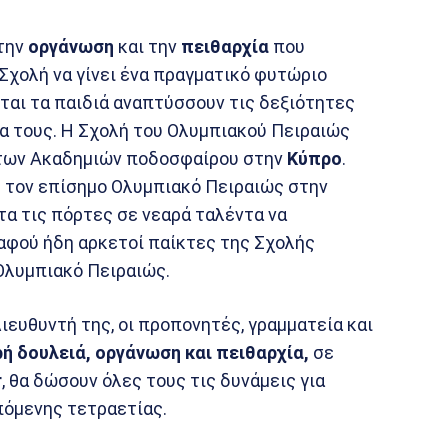
 την
οργάνωση
και την
πειθαρχία
που
 Σχολή να γίνει ένα πραγματικό φυτώριο
ται τα παιδιά αναπτύσσουν τις δεξιότητες
σα τους. Η Σχολή του Ολυμπιακού Πειραιώς
ο των Ακαδημιών ποδοσφαίρου στην
Κύπρο
.
 τον επίσημο Ολυμπιακό Πειραιώς στην
ατα τις πόρτες σε νεαρά ταλέντα να
 αφού ήδη αρκετοί παίκτες της Σχολής
Ολυμπιακό Πειραιώς.
ιευθυντή της, οι προπονητές, γραμματεία και
ή δουλειά, οργάνωση και πειθαρχία,
σε
r
, θα δώσουν όλες τους τις δυνάμεις για
όμενης τετραετίας.