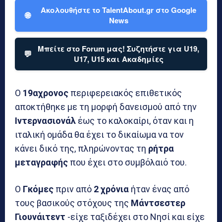
Ακολουθήστε το TalentAbout.gr στο Google
🌐
News
Μπείτε στο Forum μας! Συζητήστε για U19,
💬
U17, U15 και Ακαδημίες
Ο
19αχρονος
περιφερειακός επιθετικός
αποκτήθηκε με τη μορφή δανεισμού από την
Ιντερνασιονάλ
έως το καλοκαίρι, όταν και η
ιταλική ομάδα θα έχει το δικαίωμα να τον
κάνει δικό της, πληρώνοντας τη
ρήτρα
μεταγραφής
που έχει στο συμβόλαιό του.
Ο
Γκόμες
πριν από
2 χρόνια
ήταν ένας από
τους βασικούς στόχους της
Μάντσεστερ
Γιουνάιτεντ
-είχε ταξιδέχει στο Νησί και είχε